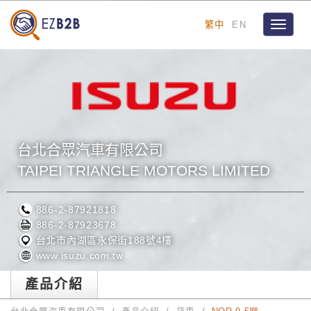
繁中
EN
Toggle
navigat
台北合眾汽車有限公司
TAIPEI TRIANGLE MOTORS LIMITED
886-2-87921818
886-2-87923678
台北市內湖區永保街188號4樓
www.isuzu.com.tw
產品介紹