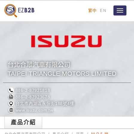
繁中
EN
Toggle
navigat
台北合眾汽車有限公司
TAIPEI TRIANGLE MOTORS LIMITED
886-2-87921818
886-2-87923678
台北市內湖區永保街188號4樓
www.isuzu.com.tw
產品介紹