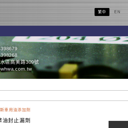
繁中
EN
6398679
6398268
水區高美路309號
whwa.com.tw
斯車用油添加劑
擎油封止漏劑