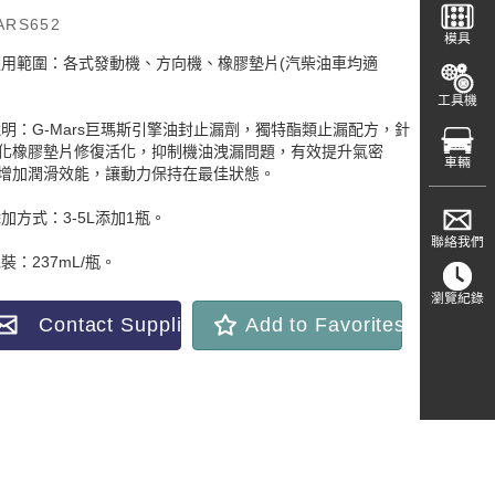
ARS652
模具
適用範圍：各式發動機、方向機、橡膠墊片(汽柴油車均適
。
工具機
說明：G-Mars巨瑪斯引擎油封止漏劑，獨特酯類止漏配方，針
化橡膠墊片修復活化，抑制機油洩漏問題，有效提升氣密
車輛
增加潤滑效能，讓動力保持在最佳狀態。
添加方式：3-5L添加1瓶。
聯絡我們
包裝：237mL/瓶。
瀏覽紀錄
Contact Supplier
Add to Favorites