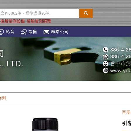
檢驗量測設備
檢驗量測服務
影音
設備
聯絡公司
886-4-2
司
886-4-2
, LTD.
台中市清
www.yeo
漏劑
巨瑪
引