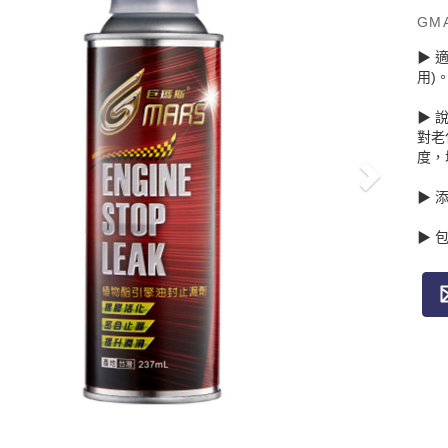
GM
▶ 
用)
▶ 
對老
度，
▶ 
▶ 