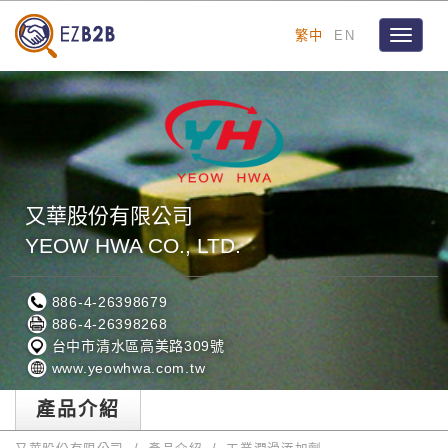
繁中
EN
Toggle
navigat
又華股份有限公司
YEOW HWA CO., LTD.
886-4-26398679
886-4-26398268
台中市清水區高美路309號
www.yeowhwa.com.tw
產品介紹