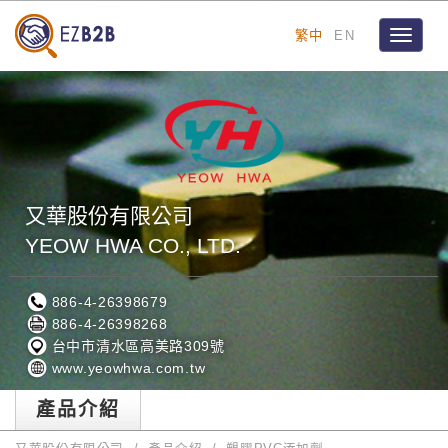
繁中
EN
Toggle
navigat
又華股份有限公司
YEOW HWA CO., LTD.
886-4-26398679
886-4-26398268
台中市清水區高美路309號
www.yeowhwa.com.tw
產品介紹