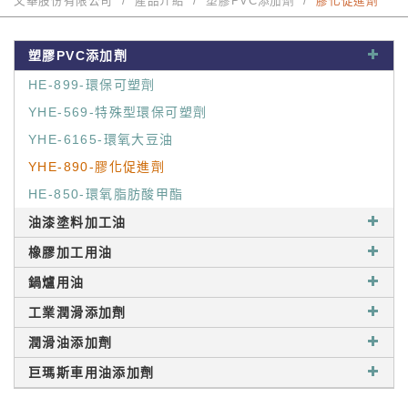
又華股份有限公司
產品介紹
塑膠PVC添加劑
膠化促進劑
塑膠PVC添加劑
HE-899-環保可塑劑
YHE-569-特殊型環保可塑劑
YHE-6165-環氧大豆油
YHE-890-膠化促進劑
HE-850-環氧脂肪酸甲酯
油漆塗料加工油
橡膠加工用油
鍋爐用油
工業潤滑添加劑
潤滑油添加劑
巨瑪斯車用油添加劑