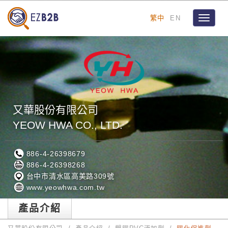
繁中
EN
Toggle
navigat
又華股份有限公司
YEOW HWA CO., LTD.
886-4-26398679
886-4-26398268
台中市清水區高美路309號
www.yeowhwa.com.tw
產品介紹