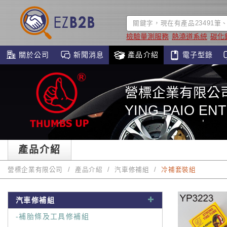
檢驗量測服務
熱澆道系統
碳化
關於公司
新聞消息
產品介紹
電子型錄
營標企業有限公
YING PAIO ENT
產品介紹
營標企業有限公司
產品介紹
汽車修補組
冷補套裝組
汽車修補組
-補胎條及工具修補組