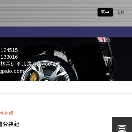
繁中
EN
8124515
8133016
林區延平北路六段480-2號
gpaio.com
修補組
補套裝組