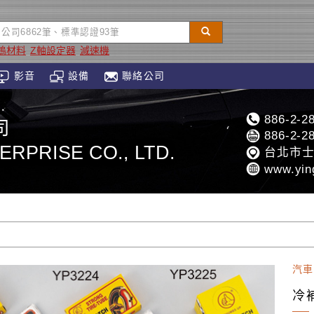
鎢材料
Z軸設定器
減速機
影音
設備
聯絡公司
886-2-2
司
886-2-2
ERPRISE CO., LTD.
台北市士
www.yin
汽車
冷