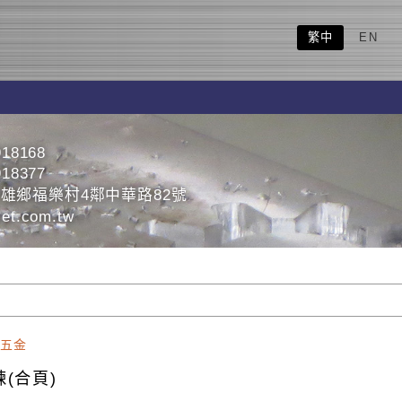
繁中
EN
918168
918377
雄鄉福樂村4鄰中華路82號
et.com.tw
五金
鍊(合頁)