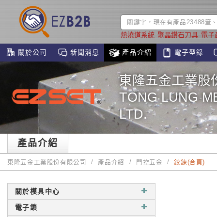
熱澆道系統
聚晶鑽石刀具
電子
關於公司
新聞消息
產品介紹
電子型錄
東隆五金工業股
TONG LUNG ME
LTD.
產品介紹
東隆五金工業股份有限公司
產品介紹
門控五金
鉸鍊(合頁)
關於模具中心
電子鎖