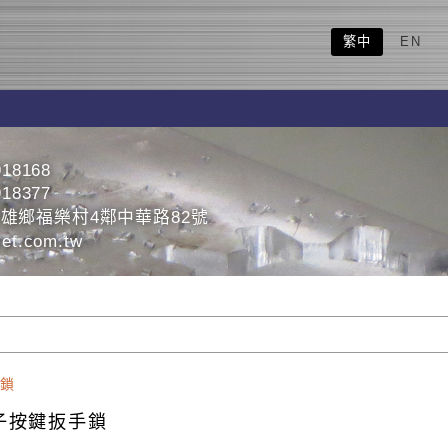
繁中
EN
918168
918377
雄鄉福樂村4鄰中華路82號
et.com.tw
鎖
子按鍵扳手鎖