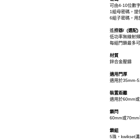
可由4-10位
1組母密碼，提
6組子密碼，用
遙
控器/ (選配)
低功率無線射
每組門鎖最多可
材質
鋅合金壓鑄
適用門厚
適用於35mm-
裝置距離
適用於60mm或
鎖閂
60mm或70m
鎖組
5珠，kwikse