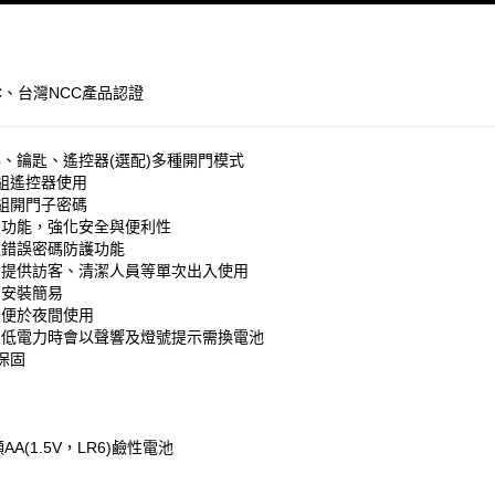
C、台灣NCC產品認證
、鑰匙、遙控器(選配)多種開門模式
組遙控器使用
組開門子密碼
鎖功能，強化安全與便利性
之錯誤密碼防護功能
，提供訪客、清潔人員等單次出入使用
，安裝簡易
，便於夜間使用
，低電力時會以聲響及燈號提示需換電池
保固
AA(1.5V，LR6)鹼性電池