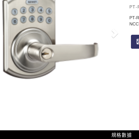
PT-
PT-
NCC
規格數據