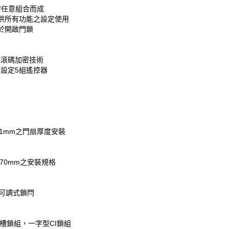
數字任意組合而成
供所有功能之設定使用
於開啟門鎖
頻滾碼加密技術
設定5組遙控器
51mm之門扇厚度安裝
70mm之安裝規格
m可調式鎖閂
t溝槽鎖組，一字型CI鎖組