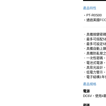
產品特性
‧PT-R0S00
‧通過美國FC
．具備按鍵密碼
．最多可搭配5
．最多可設定6
．具備自動上
．具備防亂按
．一次性密碼
．電池式電源
．具背光設計
．低電力警示
．電子結構1年
產品規格
電源
DC6V，使用4顆
密碼