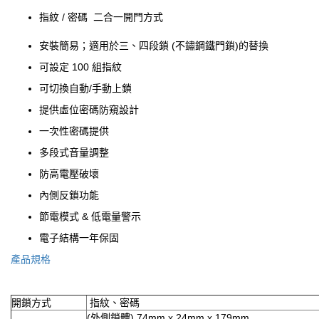
指紋 / 密碼 二合一開門方式
安裝簡易；適用於三、四段鎖 (不鏽鋼鐵門鎖)的替換
可設定 100 組指紋
可切換自動/手動上鎖
提供虛位密碼防窺設計
一次性密碼提供
多段式音量調整
防高電壓破壞
內側反鎖功能
節電模式 & 低電量警示
電子結構一年保固
產品規格
開鎖方式
指紋、密碼
(外側鎖體) 74mm x 24mm x 179mm