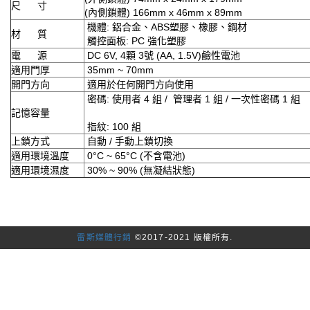
尺 寸
(內側鎖體) 166mm x 46mm x 89mm
機體: 鋁合金、ABS塑膠、橡膠、鋼材
材 質
觸控面板: PC 強化塑膠
電 源
DC 6V, 4顆 3號 (AA, 1.5V)鹼性電池
適用門厚
35mm ~ 70mm
開門方向
適用於任何開門方向使用
密碼: 使用者 4 組 / 管理者 1 組 / 一次性密碼 1 組
記憶容量
指紋: 100 組
上鎖方式
自動 / 手動上鎖切換
適用環境溫度
0°C ~ 65°C (不含電池)
適用環境濕度
30% ~ 90% (無凝結狀態)
雷斯媒體行銷
©2017-2021 版權所有.