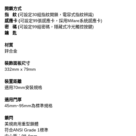
開鎖方式
指
紋 (
可設定30組指紋開鎖，電容式指紋辨識)
感應卡 (
可設定99張感應卡，採用Mifare系統感應卡)
密 碼 (
可設定99組密碼，隱藏式冷光觸控按鍵)
鑰 匙
材質
鋅合金
裝飾面板尺寸
332mm x 79mm
裝置距離
適用70mm安裝規格
適用門厚
45mm~95mm為標準規格
鎖閂
美規商用重型鎖體
符合ANSI Grade 1標準
中心距：98.4mm