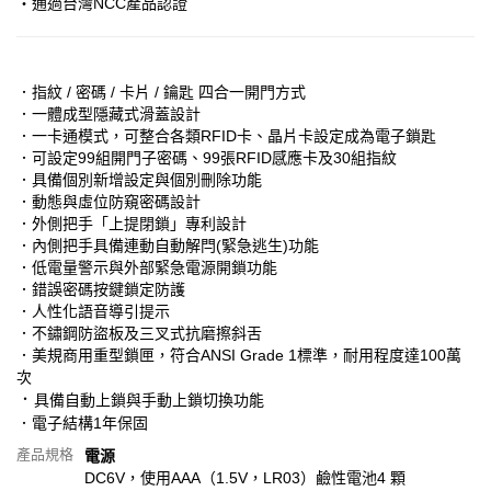
‧通過台灣NCC產品認證
．指紋 / 密碼 / 卡片 / 鑰匙 四合一開門方式
．一體成型隱藏式滑蓋設計
．一卡通模式，可整合各類RFID卡、晶片卡設定成為電子鎖匙
．可設定99組開門子密碼、99張RFID感應卡及30組指紋
．具備個別新增設定與個別刪除功能
．動態與虛位防窺密碼設計
．外側把手「上提閉鎖」專利設計
．內側把手具備連動自動解閂(緊急逃生)功能
．低電量警示與外部緊急電源開鎖功能
．錯誤密碼按鍵鎖定防護
．人性化語音導引提示
．不鏽鋼防盜板及三叉式抗磨擦斜舌
．美規商用重型鎖匣，符合ANSI Grade 1標準，耐用程度達100萬
次
．
具備自動上鎖與手動上鎖切換功能
．電子結構1年保固
產品規格
電源
DC6V，使用AAA（1.5V，LR03）鹼性電池4 顆