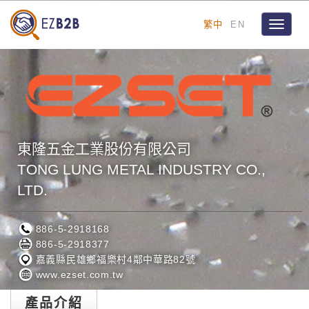
繁中
EN
Toggle
navigat
東隆五金工業股份有限公司
TONG LUNG METAL INDUSTRY CO.,
LTD.
886-5-2918168
886-5-2918377
嘉義縣民雄鄉福樂村4鄰中華路82號
www.ezset.com.tw
產品介紹