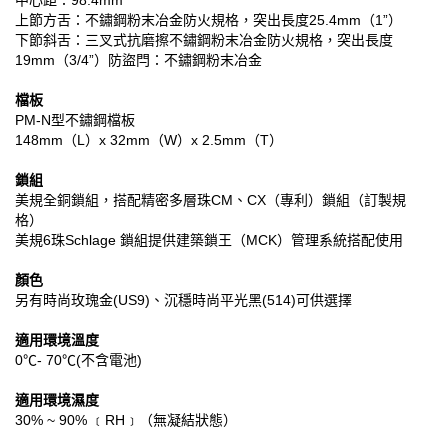
上節方舌：不鏽鋼粉末冶金防火規格，突出長度25.4mm（1”）
下節斜舌：三叉式抗磨擦不鏽鋼粉末冶金防火規格，突出長度
19mm（3/4”）防盜閂：不鏽鋼粉末冶金
檔板
PM-N型不鏽鋼檔板
148mm（L）x 32mm（W）x 2.5mm（T）
鎖組
美規全銅鎖組，搭配精密多層珠CM、CX（專利）鎖組（訂製規
格）
美規6珠Schlage 鎖組提供建築鎖王（MCK）管理系統搭配使用
顏色
另有時尚玫瑰金(US9)、沉穩時尚平光黑(514)可供選擇
適用環境溫度
0℃- 70℃(不含電池)
適用環境濕度
30% ~ 90% ﹝RH﹞（無凝結狀態）