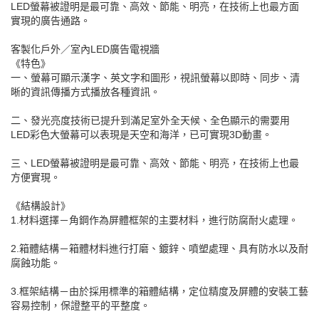
LED螢幕被證明是最可靠、高效、節能、明亮，在技術上也最方面
實現的廣告通路。
客製化戶外／室內LED廣告電視牆
《特色》
一、螢幕可顯示漢字、英文字和圖形，視訊螢幕以即時、同步、清
晰的資訊傳播方式播放各種資訊。
二、發光亮度技術已提升到滿足室外全天候、全色顯示的需要用
LED彩色大螢幕可以表現是天空和海洋，已可實現3D動畫。
三、LED螢幕被證明是最可靠、高效、節能、明亮，在技術上也最
方便實現。
《結構設計》
1.材料選擇－角鋼作為屏體框架的主要材料，進行防腐耐火處理。
2.箱體結構－箱體材料進行打磨、鍍鋅、噴塑處理、具有防水以及耐
腐蝕功能。
3.框架結構－由於採用標準的箱體結構，定位精度及屏體的安裝工藝
容易控制，保證整平的平整度。