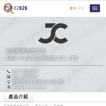
繁中
EN
Toggle
navigat
兆邑興業有限公司
JAW YI ENTERPRISE CO., LTD
886-7-5539199
886-7-5542336
高雄市鼓山區裕誠路1075號12樓
www.joycore.com.tw
產品介紹