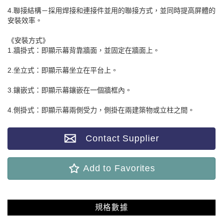
4.聯接結構－採用焊接和連接件並用的聯接方式，並同時提高屏體的
安裝效率。
《安裝方式》
1.牆掛式：即顯示幕背靠牆面，並固定在牆面上。
2.坐立式：即顯示幕坐立在平台上。
3.鑲嵌式：即顯示幕鑲嵌在一個牆框內。
4.側掛式：即顯示幕兩側受力，側掛在兩建築物或立柱之間。
Contact Supplier
Add to Favorites
規格數據