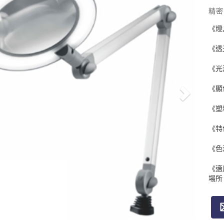
精密
《燈
《透
《光
《顯
《塑
《特
《色
《適
場所