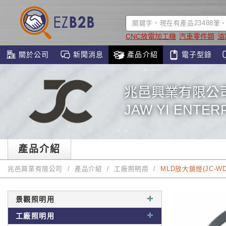
CNC放電加工機
汽車零件類
油
關於公司
新聞消息
產品介紹
電子型錄
兆邑興業有限公
JAW YI ENTERP
產品介紹
兆邑興業有限公司
產品介紹
工廠照明用
MLD放大鏡燈(JC-WD
景觀照明用
工廠照明用