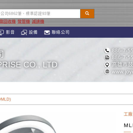
霧回收機
彎管機
減速機
影音
設備
聯絡公司
886-7-5
司
886-7-5
RISE CO., LTD
高雄市鼓
www.joy
MLD)
工廠
ML