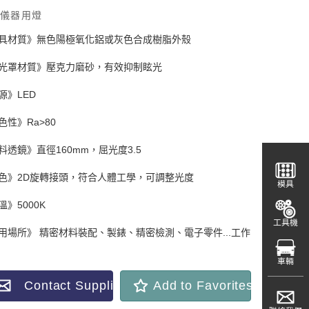
儀器用燈
具材質》無色陽極氧化鋁或灰色合成樹脂外殼
光罩材質》壓克力磨砂，有效抑制眩光
源》LED
色性》Ra>80
料透鏡》直徑160mm，屈光度3.5
色》2D旋轉接頭，符合人體工學，可調整光度
模具
溫》5000K
工具機
用場所》 精密材料裝配、製錶、精密檢測、電子零件...工作
車輛
Contact Supplier
Add to Favorites