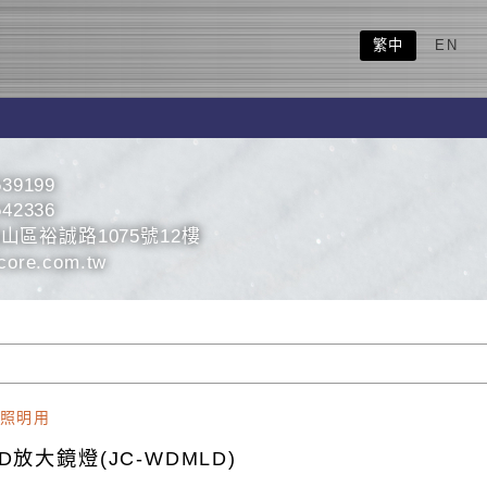
繁中
EN
539199
542336
山區裕誠路1075號12樓
core.com.tw
照明用
D放大鏡燈(JC-WDMLD)