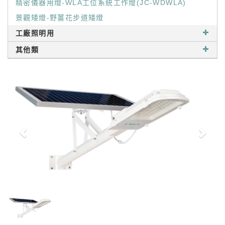
精密儀器用燈-WLA工位系統工作燈(JC-WDWLA)
景觀矮燈-野薑花步道矮燈
工廠照明用
其他類