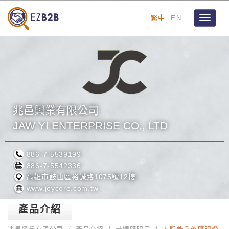
繁中
EN
Toggle
navigat
兆邑興業有限公司
JAW YI ENTERPRISE CO., LTD
886-7-5539199
886-7-5542336
高雄市鼓山區裕誠路1075號12樓
www.joycore.com.tw
產品介紹