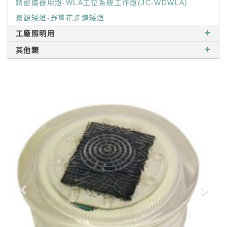
精密儀器用燈-WLA工位系統工作燈(JC-WDWLA)
景觀矮燈-野薑花步道矮燈
工廠照明用
其他類