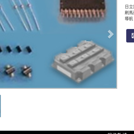
日立
刷馬
導航