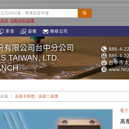
道系統
自動送料設備
影音
設備
聯絡公司
份有限公司台中分公司
886-4-2
886-4-2
S TAIWAN, LTD.
台中市太
ANCH
www.hita
技設備
高壓半導體／高壓二極體
電子
高