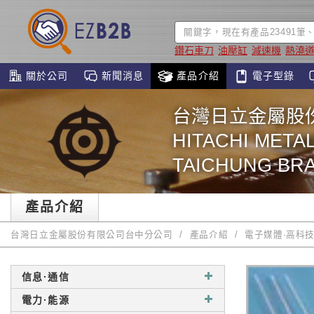
鑽石車刀
油壓缸
減速機
熱澆
關於公司
新聞消息
產品介紹
電子型錄
台灣日立金屬股
HITACHI METAL
TAICHUNG BR
產品介紹
台灣日立金屬股份有限公司台中分公司
產品介紹
電子媒體·高科
信息·通信
電力·能源