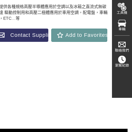
提供各種規格高壓半導體應用於空調以及冰箱之直流式無碳
達 驅動控制用和高壓二極體應用於車用空調，配電盤，車輛
工具機
，ETC…等
車輛
Contact Supplier
Add to Favorites
聯絡我們
瀏覽紀錄