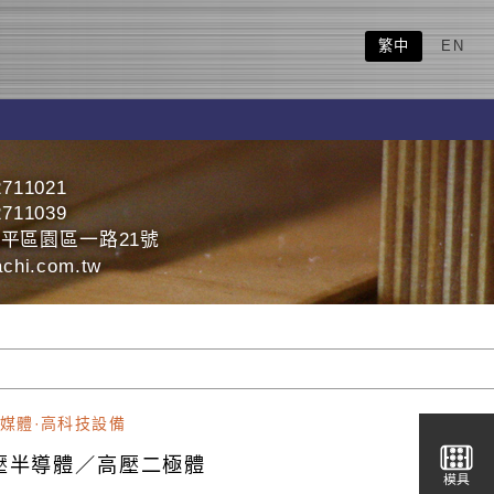
繁中
EN
2711021
2711039
平區園區一路21號
chi.com.tw
媒體·高科技設備
壓半導體／高壓二極體
模具