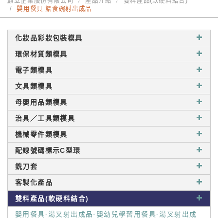
麒立企業股份有限公司
產品介紹
雙料產品(軟硬料結合)
嬰用餐具-餵食碗射出成品
化妝品彩妝包裝模具
環保材質類模具
電子類模具
文具類模具
母嬰用品類模具
治具／工具類模具
機械零件類模具
配線號碼標示C型環
銑刀套
客製化產品
雙料產品(軟硬料結合)
嬰用餐具-湯叉射出成品-嬰幼兒學習用餐具-湯叉射出成