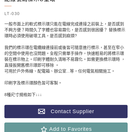
LT-030
一般市面上的軟式標示環只能在電線完成連接之前裝上，是否感到
不夠方便？時間久了字體也容易霧化，是否感到很困擾？ 替換標示
環時必須使用破壞工具，是否感到麻煩?
我們的標示環在電纜線連接前或後皆可隨意進行標示，甚至在窄小
的空間中使用也沒問題。全程只需單手操作，快速輕易的將標示環
裝在標示物上。印刷字體耐久清晰不易霧化。如需更換標示環時 ，
直接扳開舊標示環即可移除 。
可用於戶外佈線、配電箱、辦公室...等，任何電氣相關施工。
印刷字及標示環顏色皆可客製。
8種尺寸規格如下↓↓↓
Contact Supplier
Add to Favorites