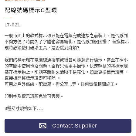
配線號碼標示C型環
LT-021
一般市面上的軟式標示環只能在電線完成連接之前裝上，是否感到
不夠方便？時間久了字體也容易霧化，是否感到很困擾？ 替換標示
環時必須使用破壞工具，是否感到麻煩?
我們的標示環在電纜線連接前或後皆可隨意進行標示，甚至在窄小
的空間中使用也沒問題。全程只需單手操作，快速輕易的將標示環
裝在標示物上。印刷字體耐久清晰不易霧化。如需更換標示環時 ，
直接扳開舊標示環即可移除 。
可用於戶外佈線、配電箱、辦公室...等，任何電氣相關施工。
印刷字及標示環顏色皆可客製。
8種尺寸規格如下↓↓↓
Contact Supplier