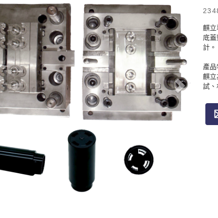
234
麒立
底蓋
計。
產品
麒立
試、