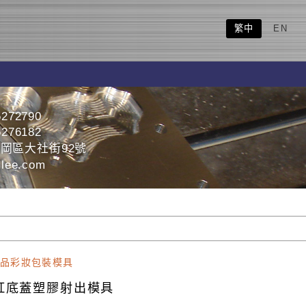
繁中
EN
5272790
5276182
岡區大社街92號
lee.com
品彩妝包裝模具
紅底蓋塑膠射出模具