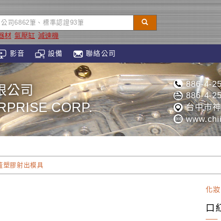
器材
氣壓缸
減速機
影音
設備
聯絡公司
886-4-2
限公司
886-4-2
ERPRISE CORP.
台中市神
www.chii
蓋塑膠射出模具
化妝
口