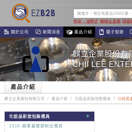
剪床，油壓式
機械五金類
研磨
關於公司
新聞消息
產品介紹
電子型錄
麒立企業股份有
CHII LEE ENT
產品介紹
麒立企業股份有限公司
產品介紹
化妝品彩妝包裝模具
口紅底
化妝品彩妝包裝模具
2316-眉筆蓋塑膠射出模具