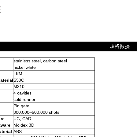
規格數據
stainless steel, carbon steel
nickel white
LKM
terial
S50C
M310
4 cavities
cold runner
Pin gate
e
300,000~500,000 shots
are
UG, CAD
tware
Moldex 3D
aterial
ABS