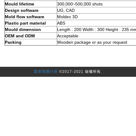
Mould lifetime
300,000~500,000 shots
Design software
UG, CAD
Mold flow software
Moldex 3D
Plastic part material
ABS
Mould dimension
Length : 200 Width : 300 Height : 235 m
OEM and ODM
Acceptable
Packing
Wooden package or as your request
雷斯媒體行銷
©2017-2021 版權所有.