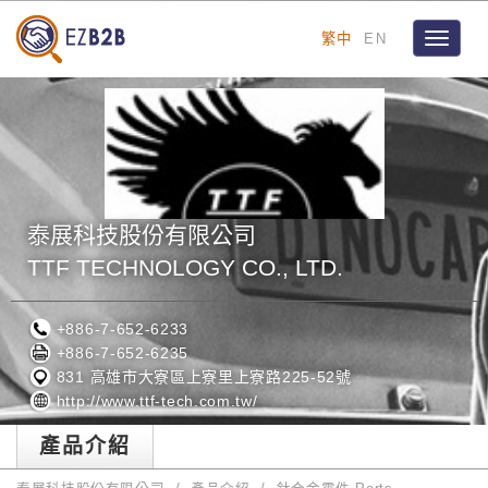
繁中
EN
Toggle
navigat
泰展科技股份有限公司
TTF TECHNOLOGY CO., LTD.
+886-7-652-6233
+886-7-652-6235
831 高雄市大寮區上寮里上寮路225-52號
http://www.ttf-tech.com.tw/
產品介紹