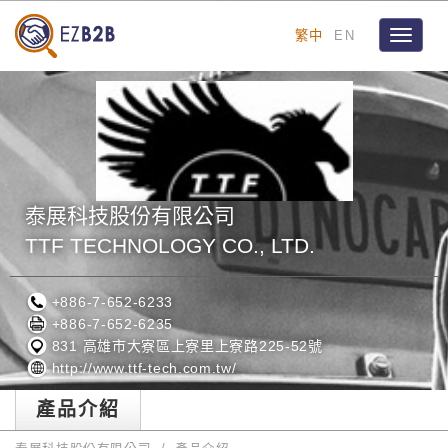
繁中
EN
Toggle
navigat
泰展科技股份有限公司
TTF TECHNOLOGY CO., LTD.
+886-7-652-6233
+886-7-652-6235
831 高雄市大寮區上寮里上寮路225-52號
http://www.ttf-tech.com.tw/
產品介紹