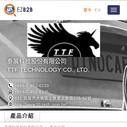
繁中
EN
Toggle
navigat
泰展科技股份有限公司
TTF TECHNOLOGY CO., LTD.
+886-7-652-6233
+886-7-652-6235
831 高雄市大寮區上寮里上寮路225-52號
http://www.ttf-tech.com.tw/
產品介紹