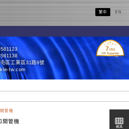
繁中
EN
7
3581123
YRS
3581138
屯區工業區31路8號
kle-tw.com
開管機
口開管機
模具