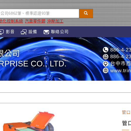
動化控制系統
汽車零件類
沖壓加工
影音
設備
聯絡公司
886-4-2
限公司
886-4-2
PRISE CO., LTD.
台中市西
www.trin
管口
管