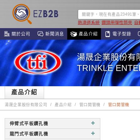
熱澆道系統
鑽頭用彈性筒夾
自
關於公司
新聞消息
產品介紹
電子型錄
湯晟企業股份有
TRINKLE ENTER
產品介紹
湯晟企業股份有限公司
產品介紹
管口開管機
管口開管機
伸臂式平板鑽孔機
龍門式平板鑽孔機