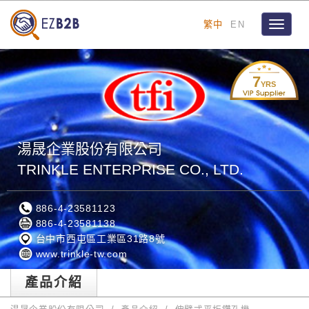
繁中
EN
Toggle
navigat
7
YRS
湯晟企業股份有限公司
TRINKLE ENTERPRISE CO., LTD.
886-4-23581123
886-4-23581138
台中市西屯區工業區31路8號
www.trinkle-tw.com
產品介紹