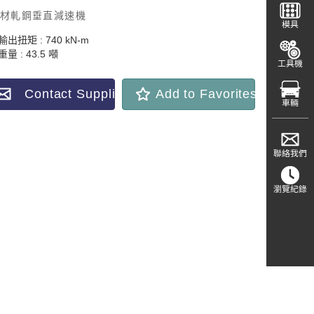
材軋鋼垂直減速機
模具
出扭矩 : 740 kN-m
量 : 43.5 噸
工具機
Contact Supplier
Add to Favorites
車輛
聯絡我們
瀏覽紀錄