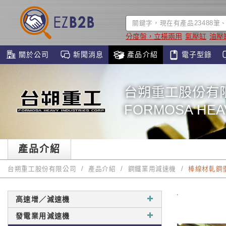
分度盤，立橫兩用
氣壓缸
油壓
關於公司
新聞消息
產品介紹
電子型錄
台朔重工股份有
FORMOSA HEAV
產品介紹
台朔重工股份有限公司
產品介紹
鋼鐵業用減速機
棒線材軋鋼
高速增／減速機
發電業用減速機