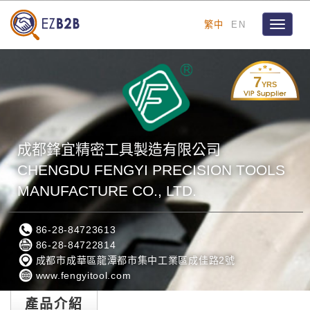
繁中
EN
Toggle
navigat
7
YRS
成都鋒宜精密工具製造有限公司
CHENGDU FENGYI PRECISION TOOLS
MANUFACTURE CO., LTD.
86-28-84723613
86-28-84722814
成都市成華區龍潭都市集中工業區成佳路2號
www.fengyitool.com
產品介紹