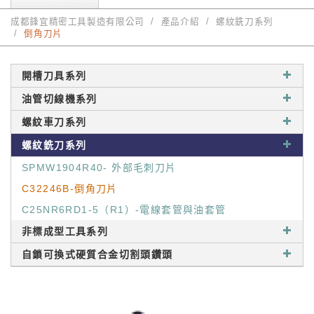
成都鋒宜精密工具製造有限公司
產品介紹
螺紋銑刀系列
倒角刀片
開槽刀具系列
油管切線機系列
螺紋車刀系列
螺紋銑刀系列
SPMW1904R40- 外部毛刺刀片
C32246B-倒角刀片
C25NR6RD1-5（R1）-電線套管與油套管
非標成型工具系列
自鎖可換式硬質合金切割頭鑽頭