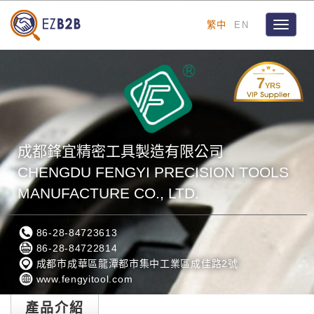
繁中
EN
Toggle
navigat
7
YRS
成都鋒宜精密工具製造有限公司
CHENGDU FENGYI PRECISION TOOLS
MANUFACTURE CO., LTD.
86-28-84723613
86-28-84722814
成都市成華區龍潭都市集中工業區成佳路2號
www.fengyitool.com
產品介紹