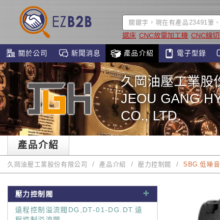
鋸床
CNC放電加工機
CNC線
關於公司
新聞消息
產品介紹
電子型錄
久岡油壓工業股
JEOU GANG HY
CO., LTD.
產品介紹
久岡油壓工業股份有限公司
產品介紹
壓力控制閥
SBG.低噪
壓力控制閥
遠程控制溢流閥DG,DT-01-DG.DT.遠
程控制溢流閥