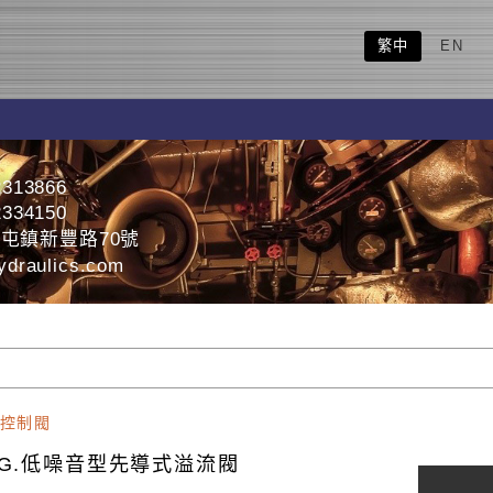
繁中
EN
2313866
2334150
屯鎮新豐路70號
draulics.com
控制閥
BG.低噪音型先導式溢流閥