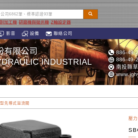
切割加工機
研磨機與拋光機
Z軸設定器
影音
設備
聯絡公司
份有限公司
886-49-
886-49-
DRAULIC INDUSTRIAL
南投縣草
www.jghy
音型先導式溢流閥
壓力
S