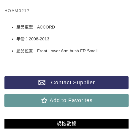
HOAM0217
產品車型：ACCORD
年份：2008-2013
產品位置：Front Lower Arm bush FR Small
Contact Supplier
Add to Favorites
規格數據