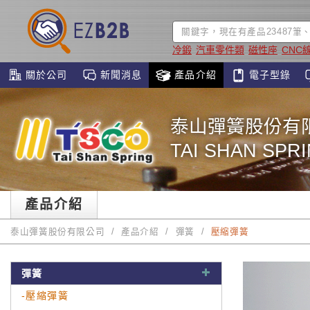
冷鍛
汽車零件類
磁性座
CNC
關於公司
新聞消息
產品介紹
電子型錄
泰山彈簧股份有
TAI SHAN SPRI
產品介紹
泰山彈簧股份有限公司
產品介紹
彈簧
壓縮彈簧
彈簧
-壓縮彈簧