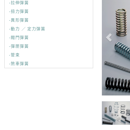
-拉伸彈簧
-扭力彈簧
-異形彈簧
-動力 ／ 定力彈簧
-閥門彈簧
-彈匣彈簧
-管束
-煞車彈簧