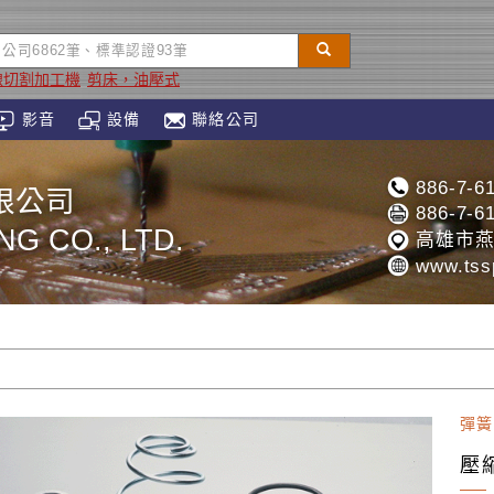
線切割加工機
剪床，油壓式
影音
設備
聯絡公司
886-7-6
限公司
886-7-6
NG CO., LTD.
高雄市燕
www.tssp
彈簧
壓