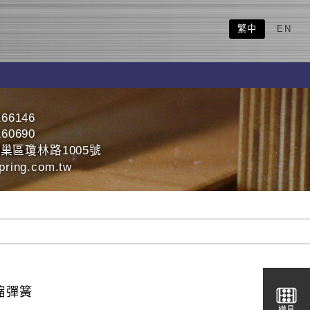
繁中
EN
166146
160690
巢區瓊林路1005號
ring.com.tw
縮彈簧
模具