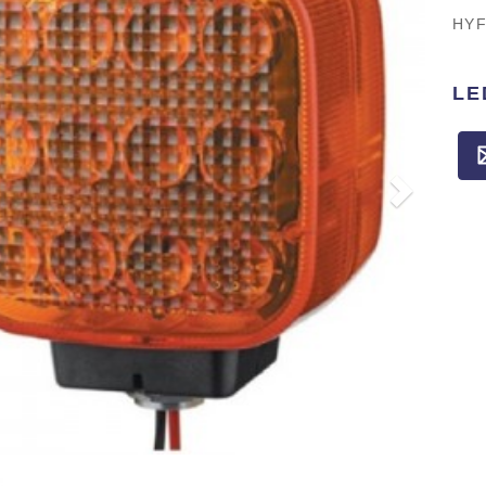
HYF
L