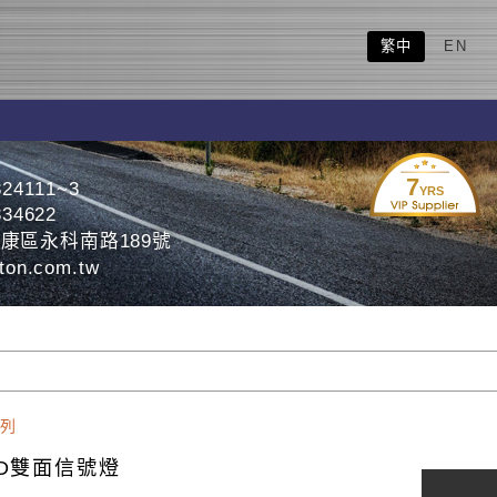
繁中
EN
7
324111~3
YRS
334622
康區永科南路189號
ton.com.tw
列
ED雙面信號燈