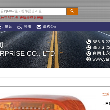
孔放電加工機
研磨機與拋光機
影音
設備
聯絡公司
886-6-2
司
886-6-2
PRISE CO., LTD.
台南市永
www.yar
燈系
L