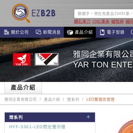
鑽石車刀
CNC車床
磁性座
細
關於公司
新聞消息
產品介紹
電子型錄
雅同企業有限公
YAR TON ENTER
產品介紹
雅同企業有限公司
產品介紹
燈系列
LED雙面信號燈
燈系列
HYF-5361-LED閃光警示燈