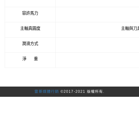
容許馬力
主軸真圓度
主軸與刀
潤滑方式
淨
重
雷斯媒體行銷
©2017-2021 版權所有.