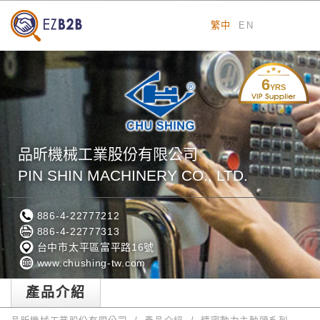
繁中
EN
6
YRS
品昕機械工業股份有限公司
PIN SHIN MACHINERY CO., LTD.
886-4-22777212
886-4-22777313
台中市太平區富平路16號
www.chushing-tw.com
產品介紹