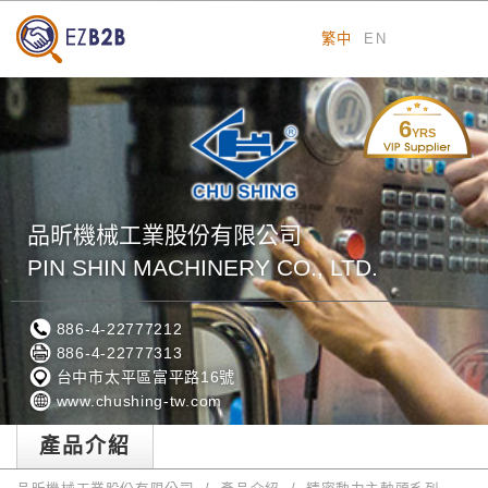
繁中
EN
6
YRS
品昕機械工業股份有限公司
PIN SHIN MACHINERY CO., LTD.
886-4-22777212
886-4-22777313
台中市太平區富平路16號
www.chushing-tw.com
產品介紹