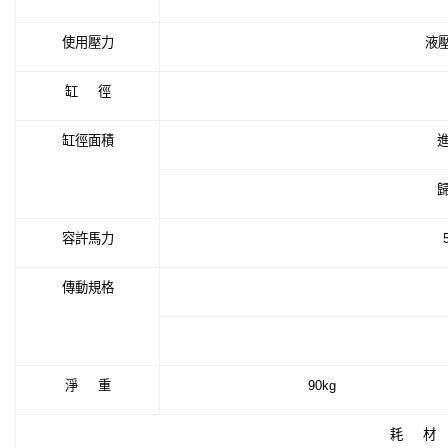
使用壓力
液
缸
徑
缸徑面積
容許馬力
傳動規格
淨
重
90kg
耗
材