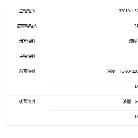
主軸軸承
32010-1 3
皮帶輪軸承
5
活塞油封
液
主軸油封
前蓋油封
液壓
TC-90×110
D
後蓋油封
液壓
G
D