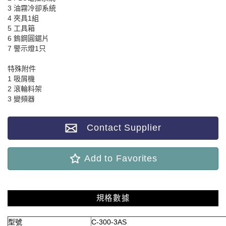
3 油霧冷卻系統
4 夾具1組
5 工具箱
6 鎢鋼圓鋸片
7 警示燈1只
特殊附件
1 吸屑機
2 滾輪料架
3 變頻器
Contact Supplier
Add to Favorites
規格數據
型號
C-300-3AS