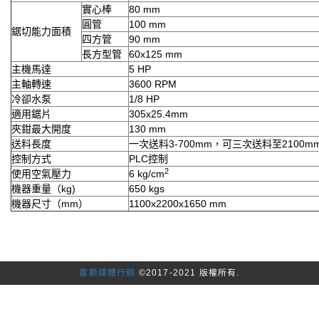
實心棒
80 mm
圓管
100 mm
鋸切能力面積
四方管
90 mm
長方型管
60x125 mm
主機馬達
5 HP
主軸轉速
3600 RPM
冷卻水泵
1/8 HP
適用鋸片
305x25.4mm
夾鉗最大開度
130 mm
送料長度
一次送料3-700mm，可三次送料至2100m
控制方式
PLC控制
2
使用空氣壓力
6 kg/cm
機器重量（kg)
650 kgs
機器尺寸（mm）
1100x2200x1650 mm
雷斯媒體行銷
©2017-2021 版權所有.