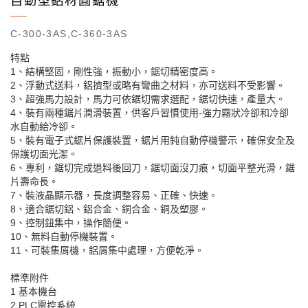
自動型鋁材圓鋸機
C-300-3AS,C-360-3AS
特點
1、結構堅固，剛性強，振動小，鋸切精密度高。
2、浮動式送料，鋁擠型或略有彎曲之材料，亦可送料不受影響。
3、超強馬力設計，馬力可依鋸切需求選配，鋸切快速，產量大。
4、裝有兩種鋸片潤滑裝置，供客戶習慣使用-強力霧狀冷卻和冷卻
水自動給冷卻。
5、裝有電子式鋸片保護裝置，鋸片用鈍自動停機警示，確保安全及
保護切面光潔。
6、專利，鋸切完成退料後回刀，鋸切面沒刀痕，切面平整光滑，鋸
片壽命長。
7、裝液晶顯示器，長度調整容易、正確、快速。
8、適合鋸切鋁、鋁合金、銅合金、銅及塑膠。
9、控制鈕集中，操作簡便。
10、無料自動停機裝置。
11、可裝集屑機，鋁屑集中處理，方便乾淨。
標準附件
1 基本機台
2 PLC電控系統