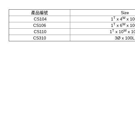
產品編號
Size
T
W
CS104
1
x 4
x 10
T
W
CS106
1
x 6
x 10
T
W
CS110
1
x 10
x 1
CS310
3Ø x 100L