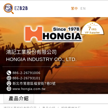
繁中
EN
7
YRS
鴻記工業股份有限公司
HONGIA INDUSTRY CO., LTD.
886-2-26791006
886-2-26793101
新北市鶯歌區福安街7巷3號
www.hongia.com.tw
產品介紹