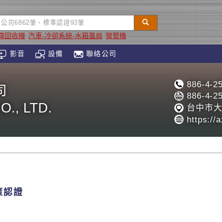
霧回收機
汽車-冷卻系統-水箱風扇
彎管機
影音
設備
聯絡公司
886-4-2
司
886-4-2
., LTD.
台中市大
https://
策認證