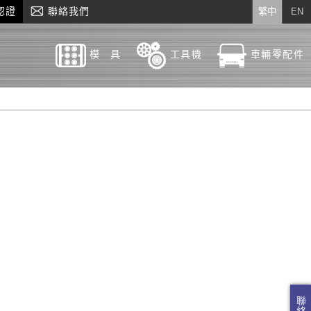
認證
聯絡我們
繁中
EN
模 具
工具機
車輛零配件