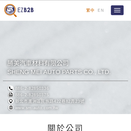
繁中
EN
Toggle
navigat
勝美汽車材料有限公司
SHENG MEI AUTO PARTS CO., LTD.
886-2-82850336
886-2-82850375
新北市蘆洲區民族路422巷82弄23號
www.sm-auto.com.tw
關於公司