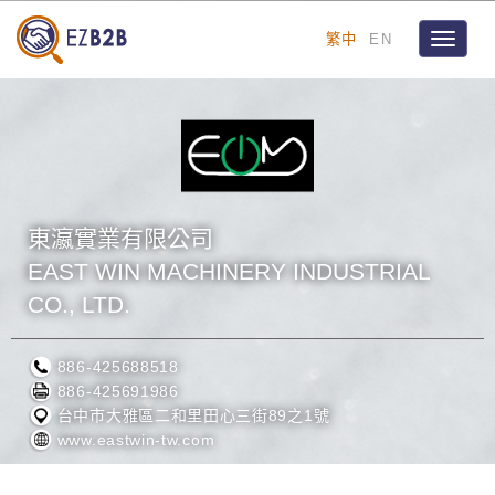
繁中
EN
Toggle
navigat
東瀛實業有限公司
EAST WIN MACHINERY INDUSTRIAL
CO., LTD.
886-425688518
886-425691986
台中市大雅區二和里田心三街89之1號
www.eastwin-tw.com