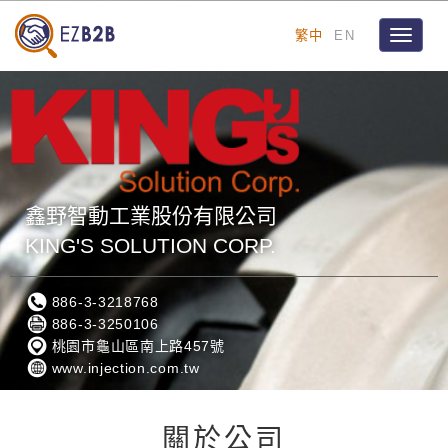
繁中
EN
Toggle
navigat
鑫野智動工業股份有限公司
KING'S SOLUTION CORP.
886-3-3218768
886-3-3250106
桃園市龜山區南上路457號
www.injection.com.tw
關於公司