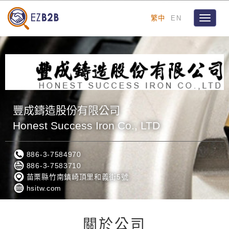
繁中
EN
Toggle
navigat
豐成鑄造股份有限公司
Honest Success Iron Co., LTD
886-3-7584970
886-3-7583710
苗栗縣竹南鎮崎頂里和義街5號
hsitw.com
關於公司