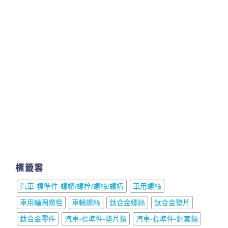
標籤雲
汽車-標準件-螺帽/螺栓/螺絲/螺樁
車用螺絲
車用輪圈螺栓
車輪螺絲
鈦合金螺絲
鈦合金墊片
鈦合金零件
汽車-標準件-墊片類
汽車-標準件-銅套類