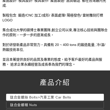
產品設計- 模具設計- 模具製作- 產品製造- 品質驗證. 都在台灣廠內完
成.
製程包含: 鍛造/CNC 加工/成形/ 表面處理/ 陽極發色/ 雷射雕刻打標
LOGO
集合成功大學的碩博士專業團隊,創立公司以來,專注核心技術與團隊合
作的原則，一步一步的逐漸成長，
對於研發新產品非常努力，具備有 20 ~ 400 tons 的鍛造能量, 冷/溫/
熱鍛技術本位,
並且本著提供良好的品質及專業的態度，給予客戶最好的產品與服
務， 追求企業永續經營及成長奉為我們的理念。
產品介紹
鈦合金螺絲 Bolts>汽車工業 Car Bolts
鈦合金螺帽 Nuts