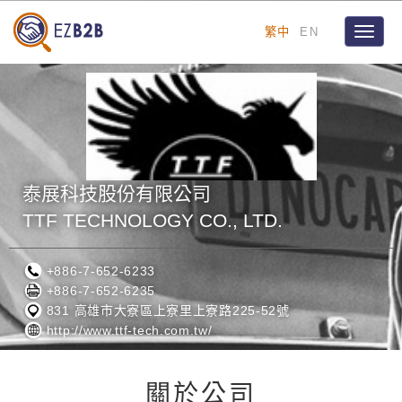
繁中
EN
Toggle
naviga
泰展科技股份有限公司
TTF TECHNOLOGY CO., LTD.
+886-7-652-6233
+886-7-652-6235
831 高雄市大寮區上寮里上寮路225-52號
http://www.ttf-tech.com.tw/
關於公司