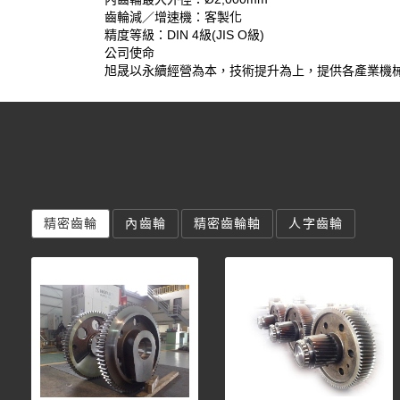
齒輪減／增速機：客製化
精度等級：DIN 4級(JIS O級)
公司使命
旭晟以永續經營為本，技術提升為上，提供各產業機
精密齒輪
內齒輪
精密齒輪軸
人字齒輪