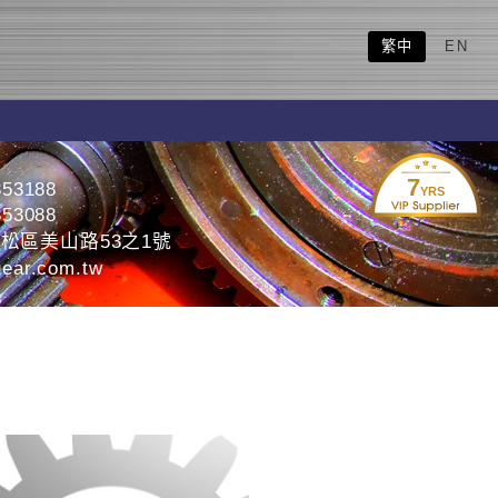
繁中
EN
7
353188
YRS
353088
松區美山路53之1號
ear.com.tw