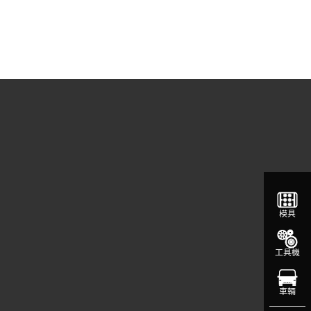
模具
工具機
車輛