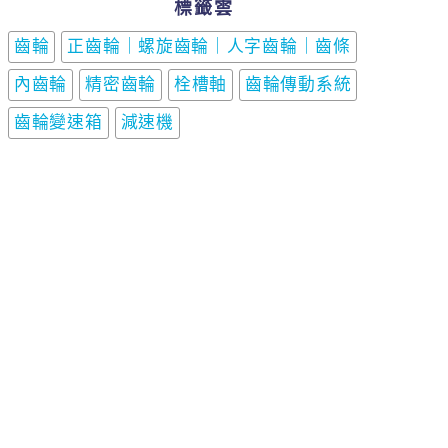
標籤雲
齒輪
正齒輪｜螺旋齒輪｜人字齒輪｜齒條
內齒輪
精密齒輪
栓槽軸
齒輪傳動系統
齒輪變速箱
減速機