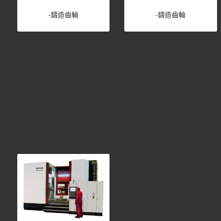
-鑄造齒輪
-鑄造齒輪