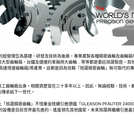
是的經營理念為基礎，研發及技術為後盾，專業產製各種精密齒輪及齒輪
用大型齒輪箱，台鐵及捷運的車廂用大齒輪…等等都是委託旭晟製造。其
高速增速齒輪箱)等產業。這都是因為信賴「旭晟精密齒輪」無可取代的
重工齒輪廠出身，相關資歷皆在三十多年以上，因此，無論經驗、技術，
術傳承給下一世代。
齒輪」不惜重金陸續引進德國「GLEASON PFAUTER 2400G」、「HO
國的設備是目前世界最先進的，遙遙領先其他國家。未來旭晟將繼續引進