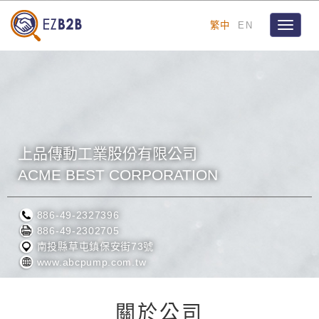
繁中
EN
Toggle
navigat
上品傳動工業股份有限公司
ACME BEST CORPORATION
886-49-2327396
886-49-2302705
南投縣草屯鎮保安街73號
www.abcpump.com.tw
關於公司