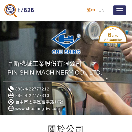
繁中
EN
Toggle
naviga
6
YRS
品昕機械工業股份有限公司
PIN SHIN MACHINERY CO., LTD.
886-4-22777212
886-4-22777313
台中市太平區富平路16號
www.chushing-tw.com
關於公司