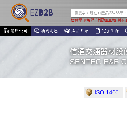
檢驗量測設備
沖壓模具類
雙色
關於公司
新聞消息
產品介紹
電子型錄
信通交通器材股
SENTEC E&E CO
ISO 14001