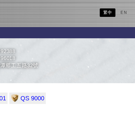
繁中
EN
892388
896018
潭鄉工五路32號
01
QS 9000